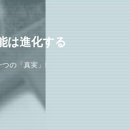
能は進化する
つの「真実」!