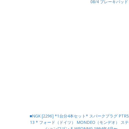
08/4 ブレーキパッド
■NGK [2296] *1台分4本セット* スパークプラグ PTR5
13 * フォード（ドイツ） MONDEO（モンデオ） ス
ションワゴン E-WFONNG 1994年4月〜