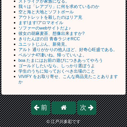
ストライクが家族になる。
我々は「レアプリ」に何を求めているのか
空と海と大地とソフトボール
アウトレットを殺したのはリア充
ます!ます!アロマオイル
ソファーのwebサイトだよ♪
彼女の胡麻麦茶、想像出来ますか?
きりたんぽの日 青春ラジオRCC
ユニットじぶん、新発見。
アルト 通りがかりの他人ほど、好奇心旺盛である。
ペルソナ4?凄いね。帰っていいよ。
boa たまにはお前の遊びにつきあってやろう
ゴールドしたいなら、しっかり選ぼうよ
学生のうちに知っておくべき出場のこと
VIVIFY をお取り寄せ、こんな商品見たことあります
か
前
次
©
江戸川多彩です