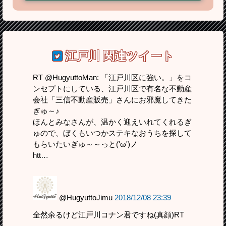
江戸川
関連ツイート
RT @HugyuttoMan: 「江戸川区に強い。」をコ
ンセプトにしている、江戸川区で有名な不動産
会社「三信不動産販売」さんにお邪魔してきた
ぎゅ～♪
ほんとみなさんが、温かく迎えいれてくれるぎ
ゅので、ぼくもいつかステキなおうちを探して
もらいたいぎゅ～～っと('ω')ノ
htt…
@HugyuttoJimu
2018/12/08 23:39
全然余るけど江戸川コナン君ですね(真顔)RT