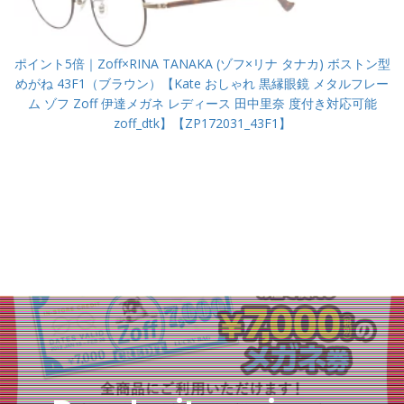
ポイント5倍｜Zoff×RINA TANAKA (ゾフ×リナ タナカ) ボストン型
めがね 43F1（ブラウン）【Kate おしゃれ 黒縁眼鏡 メタルフレー
ム ゾフ Zoff 伊達メガネ レディース 田中里奈 度付き対応可能
zoff_dtk】【ZP172031_43F1】