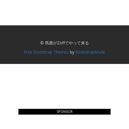
© 馬鹿がZoffでやって来る
Free Bootstrap Themes
by
BootstrapMade
SPONSOR