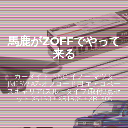
馬鹿がZOFFでやって
来る
カーメイト INNO イノー マツダ
JM23W AZ-オフロード用 エアロベー
スキャリア(スルータイプ)取付3点セ
ット XS150 + XB130S + XB130S