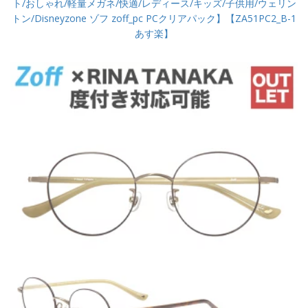
ト/おしゃれ/軽量メガネ/快適/レディース/キッズ/子供用/ウェリン
トン/Disneyzone ゾフ zoff_pc PCクリアパック】【ZA51PC2_B-1
あす楽】