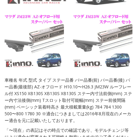
車種名 年式 型式 タイプ ステー品番 バー品番(前) バー品番(後) バ
ー品番(最後部) AZ-オフロード H10.10〜H26.3 JM23W ルーフレー
ル付 XS150 XB130S XB130S XB130S ステー内寸法前側(mm) ステ
ー内寸法後側(mm) Tスロット取付可能幅(mm) ステー前後間隔
(mm) ベーシック装着時高さ 最大積載重量(kg) 784 784 1300
500〜800 1780 30 ※適合につきましては2016年8月現在のメーカ
ー適合を元に記載いたしております。
「〜現在」の表記はその時点での確認であり、モデルチェンジ等
により適合が変更される可能性も御座いますのでご了承ください