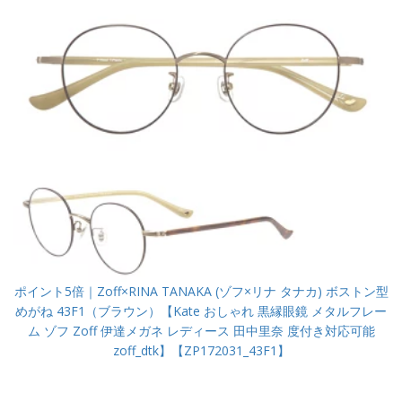
ポイント5倍｜Zoff×RINA TANAKA (ゾフ×リナ タナカ) ボストン型
めがね 43F1（ブラウン）【Kate おしゃれ 黒縁眼鏡 メタルフレー
ム ゾフ Zoff 伊達メガネ レディース 田中里奈 度付き対応可能
zoff_dtk】【ZP172031_43F1】