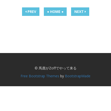
PREV
● HOME ●
NEXT
© 馬鹿がZoffでやって来る
Free Bootstrap Themes
by
BootstrapMade