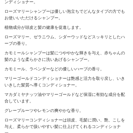
ンディショナー。
ローズマリーシャンプーは優しい泡立ちでどんなタイプの方でも
お使いいただけるシャンプー。
植物成分が頭皮と髪の健康を促進します。
ローズマリー、ゼラニウム、シダーウッドなどスッキリとしたハ
ーブの香り。
カモミールシャンプーは髪につややかな輝きを与え、赤ちゃんの
髪のような柔らかさに洗いあげるシャンプー。
カモミール、ラベンダーなどの優しいハーブの香り。
マリーゴールドコンディショナーは艶感と活力を取り戻し、いき
いきした髪質へ導くコンディショナー。
マカダミヤナッツ油やマリーゴールドなど保湿に有効な成分を配
合しています。
グレープルーツやレモンの爽やかな香り。
ローズマリーコンディショナーは頭皮、毛髪に潤い、艶、こしを
与え、柔らかで扱いやすい髪に仕上げてくれるコンディショナ
ー。