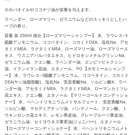
ホホバオイルやココナツ油が栄養を与えます。
ラベンダー、ローズマリー、ゼラニウムなどのスッキリとしたハ
ーブの香り。
容量 各 250ml 成分【ローズマリーシャンプー】 水、ラウレス−3
硫酸アンモニウム、ココベタイン、コカミドDEA、塩化Na、アセ
タミドMEA、ラクタミドMEA、ローズマリー油、ローズマリーエ
キス、ウスニアバルバタエキス、ヒドロキシメチルグリシンNa、
ゼラニウム油、クエン酸、ラベンダー油、エンピツビャクシン
油、イランイラン花油、エタノール、PG 【カモミールシャンプ
ー】 水、ラウレス−3硫酸アンモニウム、ココベタイン、コカミド
DEA(ヤシ油脂肪酸)、塩化Na、安息香酸Na、ソルビン酸K、ラベ
ンダー油、アセタミドMEA、ラクタミドMEA、ローマンカミツレ
花エキス、クエン酸、エタノール 【マリーゴールドコンディショ
ナー】 水、ベヘントリモニウムメトサルフェート、安息香酸Na、
ソルビン酸、マカデミアナッツ油、パンテノール、クエン酸、ト
ウキンセンカ花エキス、レモン果皮油、グレープルーツ果皮油、
ゼラニウム油、セイヨウネズ果実油(ジュニパー)、エタノール
【ローズマリーコンディショナー】 水、ベヘントリモニウムメト
サルフェート、ホホバ種子油、コカミドMEA、加水分解コムギタ