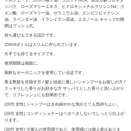
ンパク、ローズマリーエキス、ヒドロキシメチルグリシンNa、ク
エン酸、ローズマリー油、ゼラニウム油、エンピツビャクシン
油、ラベンダー油、イランイラン花油、エタノール キャップの開
閉はプッシュ式。
持ち運びもできる設計です。
250mlボトルはスリムに作られています。
片手でも持てるサイズです。
使用期限は側面に。
新鮮なオーガニックを使用している証です。
香る艶髪を目指す方 / 髪と頭皮に優しいシャンプーをお探しの方 /
スッキリした香りがお好きな方 サッパリとした香りと洗い上がり
で、リフレッシュにも効果的です。
(20代 女性) シャンプーはきめ細やかな泡がとても気持ちよい。
(20代 女性) コンディショナーはベタベタしないでしっとり仕上が
ります。
(20代 女性) ※個人の使用感であり、使用感には個人差がありま