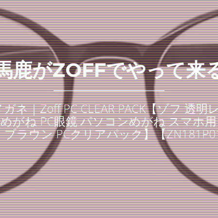
馬鹿がZOFFでやって来
ネ｜Zoff PC CLEAR PACK【ゾフ 
Cめがね PC眼鏡 パソコンめがね スマホ用
ック ブラウン PCクリアパック】【ZN181P0