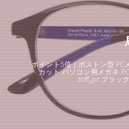
ポイント5倍｜ボストン型 PCメガ
カット パソコン用メガネ P
zoff_pc ブラ