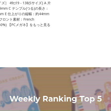
9□19 - 138(Sサイズ) A 片
9mm C テンプル(つる)の長さ：
mm E 仕上がりの縦幅：約44mm
ロント素材：French
ト率約50%) 【PCメガネ】をもっと見る
Weekly Ranking Top 5