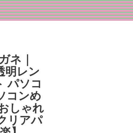
メガネ｜
 透明レン
ト パソコ
パソコンめ
 おしゃれ
Cクリアパ
す楽】