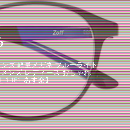
る
透明レンズ 軽量メガネ ブルーライト
 メンズ レディース おしゃれ
1_14E1 あす楽】