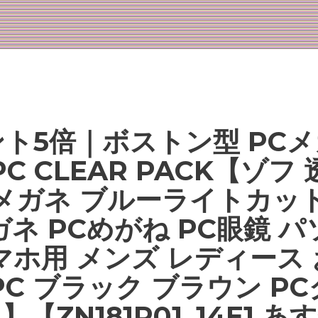
ト5倍｜ボストン型 PC
 PC CLEAR PACK【ゾフ
メガネ ブルーライトカッ
ネ PCめがね PC眼鏡 
マホ用 メンズ レディース
_PC ブラック ブラウン P
】【ZN181P01_14E1 あ