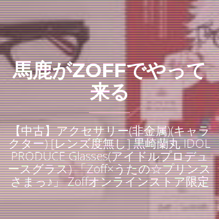
馬鹿がZOFFでやって
来る
【中古】アクセサリー(非金属)(キャラ
クター) [レンズ度無し] 黒崎蘭丸 IDOL
PRODUCE Glasses(アイドルプロデュ
ースグラス) 「Zoff×うたの☆プリンス
さまっ♪」 Zoffオンラインストア限定