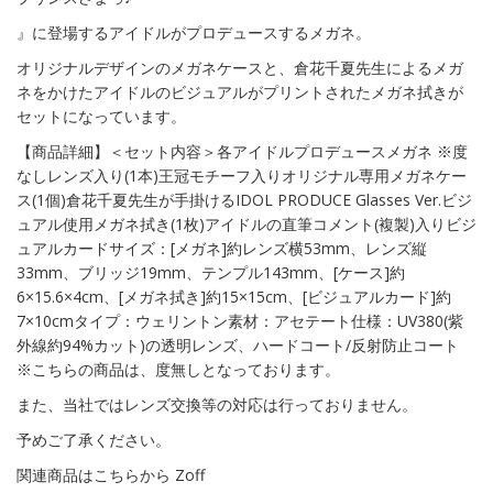
』に登場するアイドルがプロデュースするメガネ。
オリジナルデザインのメガネケースと、倉花千夏先生によるメガ
ネをかけたアイドルのビジュアルがプリントされたメガネ拭きが
セットになっています。
【商品詳細】＜セット内容＞各アイドルプロデュースメガネ ※度
なしレンズ入り(1本)王冠モチーフ入りオリジナル専用メガネケー
ス(1個)倉花千夏先生が手掛けるIDOL PRODUCE Glasses Ver.ビジ
ュアル使用メガネ拭き(1枚)アイドルの直筆コメント(複製)入りビジ
ュアルカードサイズ：[メガネ]約レンズ横53mm、レンズ縦
33mm、ブリッジ19mm、テンプル143mm、[ケース]約
6×15.6×4cm、[メガネ拭き]約15×15cm、[ビジュアルカード]約
7×10cmタイプ：ウェリントン素材：アセテート仕様：UV380(紫
外線約94%カット)の透明レンズ、ハードコート/反射防止コート
※こちらの商品は、度無しとなっております。
また、当社ではレンズ交換等の対応は行っておりません。
予めご了承ください。
関連商品はこちらから Zoff