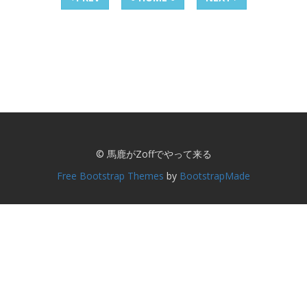
© 馬鹿がZoffでやって来る
Free Bootstrap Themes
by
BootstrapMade