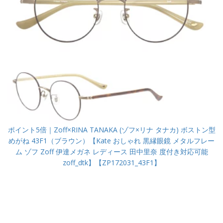
ポイント5倍｜Zoff×RINA TANAKA (ゾフ×リナ タナカ) ボストン型
めがね 43F1（ブラウン）【Kate おしゃれ 黒縁眼鏡 メタルフレー
ム ゾフ Zoff 伊達メガネ レディース 田中里奈 度付き対応可能
zoff_dtk】【ZP172031_43F1】