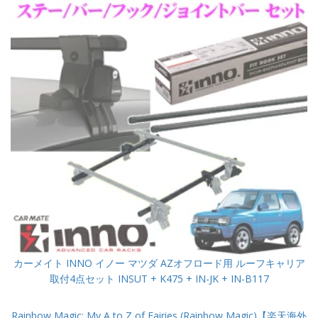
カーメイト INNO イノー マツダ AZオフロード用 ルーフキャリア
取付4点セット INSUT + K475 + IN-JK + IN-B117
Rainbow Magic: My A to Z of Fairies (Rainbow Magic)【楽天海外