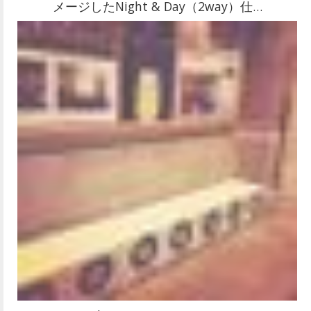
メージしたNight & Day（2way）仕…